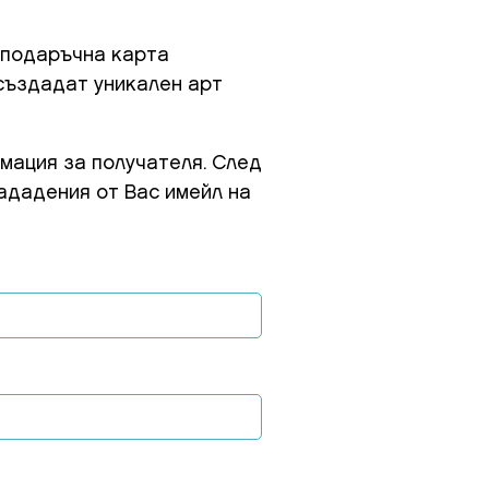
 подаръчна карта
 създадат уникален арт
мация за получателя. След
ададения от Вас имейл на