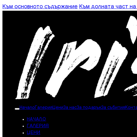
Към основното съдържание
Към долната част на
Начало
Галерия
Цени
За нас
За подарък
За събития
Конт
НАЧАЛО
ГАЛЕРИЯ
ЦЕНИ