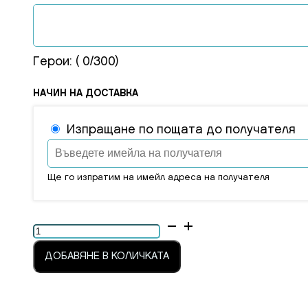
Герои: (
0
/300)
НАЧИН НА ДОСТАВКА
Изпращане по пощата до получателя
Ще го изпратим на имейл адреса на получателя
количество
за
ДОБАВЯНЕ В КОЛИЧКАТА
Подаръчен
ваучер