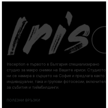
Irisception е първото в България специализирано
студио за макро снимки на Вашите ириси. Студиото
ни се намира в сърцето на София и предлага както
индивидуални, така и групови фотосесии, включител
за събития и тиймбилдинги.
ПОЛЕЗНИ ВРЪЗКИ