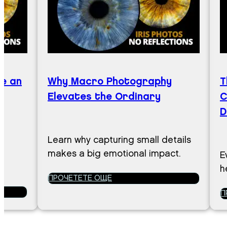
ve an
Why Macro Photography
T
Elevates the Ordinary
C
D
t?
Learn why capturing small details
makes a big emotional impact.
E
h
ПРОЧЕТЕТЕ ОЩЕ
П