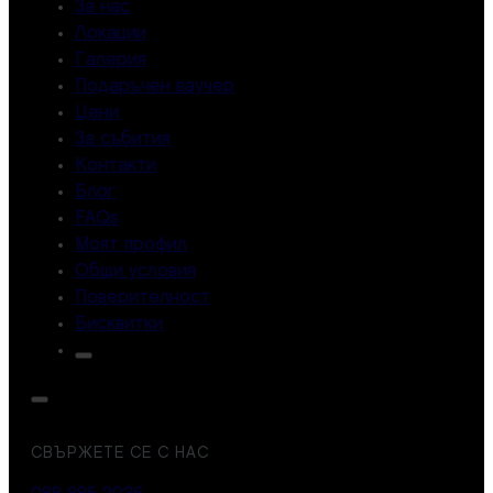
За нас
Локации
Галерия
Подаръчен ваучер
Цени
За събития
Контакти
Блог
FAQs
Моят профил
Общи условия
Поверителност
Бисквитки
СВЪРЖЕТЕ СЕ С НАС