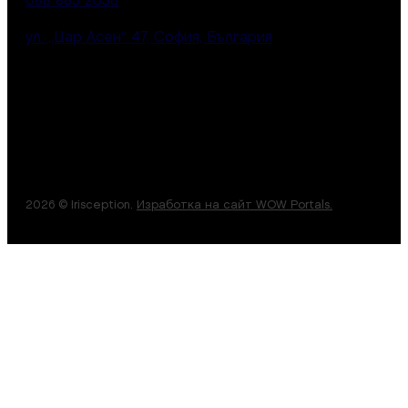
088 885 2036
ул. „Цар Асен“ 47, София, България
2026 © Irisception.
Изработка на сайт WOW Portals.